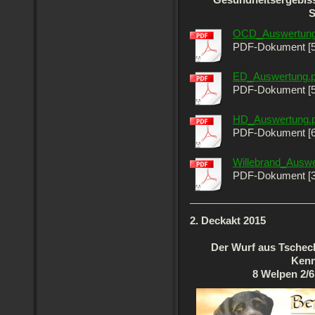
Gesundheitsergebiss
S
OCD_Auswertung
PDF-Dokument [5
ED_Auswertung.p
PDF-Dokument [5
HD_Auswertung.p
PDF-Dokument [6
Willebrand_Auswe
PDF-Dokument [3
2. Deckakt 2015
Der Wurf aus Tschech
Kenn
8 Welpen 2/