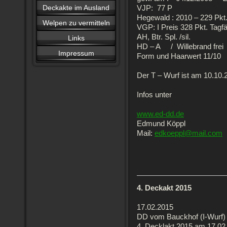
Deckakte im Ausland
VJP: 77 P
Hegewald : 2010 – 229 Pkt.
Welpen zu vermitteln
VGP: I Preis 328 Pkt. Tagfä
AH, Btr. Spl. /sil.
Links
HD – A / Willebrand frei
Impressum
Form und Haarwert 11/10
Der T – Wurf ist am 10.10.
Infos unter
www.ed-dd.de
Edmund Köppl
Mail:
edkoeppl@mail.com
4. Deckakt 2015
17.02.2015
DD vom Bauckhof (I-Wurf)
4. Decklakt 2015 am 17.02