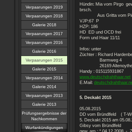
Hündin: Mia vom Pirgo ge
Verpaarungen 2019
brsch.
Aus Gritta vom Pirgo 
Verpaarungen 2018
VJP:67 P
Galerie 2018
HZP: 186
HD ED und OCD frei
Verpaarungen 2017
Form und Haar 11/11
Verpaarungen 2016
Infos: unter
Galerie 2016
Züchter : Richard Hardenb
Verpaarungen 2015
Barmweg 4
26169 Altenoythe
Galerie 2015
Handy : 015115931867
www.deutschdrahthaar.net
Verpaarungen 2014
E.Mail:
deutschdrahthaar.
Galerie 2014
Verpaarungen 2013
5. Deckakt 2015
Galerie 2013
05.08.2015
Prüfungsergebnisse der
DD vom Bründlfeld ( T-Wu
Nachkommen
5. Deckakt 2015 am 05.08
Gibsy vom Bründlfeld
Wurfankündigungen
gew. am : * 04.12.2008 - 