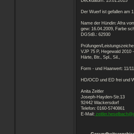
Deckdatum: 15.01.2015
Der Wuerf ist gefallen am 
Name der Hündin: Afra vo
gew: 16.04.2009, Farbe s
DGStB.: 62930
Prüfungen/Leistungszeiche
VJP 75 P, Hegewald 2010 -
Härte, Btr., Spl., Sil.,
Form - und Haarwert: 11/11
HD/OCD und ED frei und Wi
Anita Zeitler
Joseph-Hayden-Str.13
92442 Wackersdorf
Telefon: 0160-5740861
E-Mail:
zeitler.heselbach@