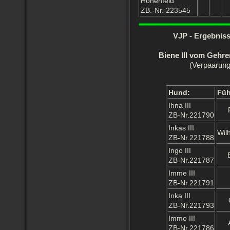
Hohenfeld
ZB.-Nr. 223545
VJP - Ergebniss
Biene III vom Gehr
(Verpaarung 
Hund:
Füh
Ihna III
ZB-Nr.221790
Inkas III
Wil
ZB-Nr.221788
Ingo III
ZB-Nr.221787
Imme III
ZB-Nr.221791
Inka III
ZB-Nr.221793
Immo III
ZB-Nr.221786