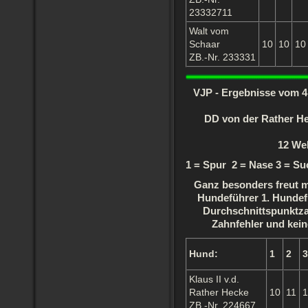
23332711
Walt vom
Schaar
10
10
10
ZB.-Nr. 233331
VJP - Ergebnisse vom 
DD von der Rather He
12 Wel
1 = Spur 2 = Nase 3 = Su
Ganz besonders freut m
Hundeführer 1. Hundef
Durchschnittspunktza
Zahnfehler und kein
Hund:
1
2
3
Klaus II v.d.
Rather Hecke
10
11
1
ZB.-Nr. 224667