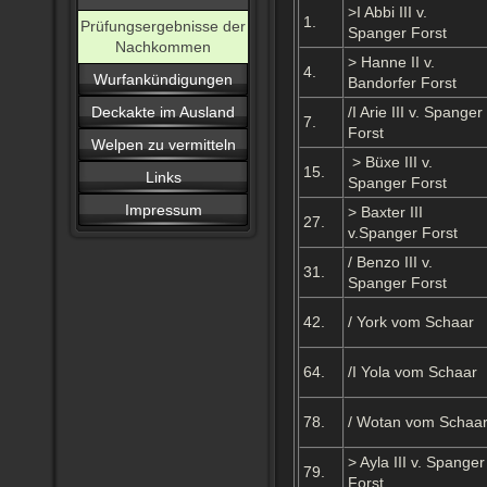
>I Abbi III v.
1.
Prüfungsergebnisse der
Spanger Forst
Nachkommen
> Hanne II v.
4.
Wurfankündigungen
Bandorfer Forst
Deckakte im Ausland
/I Arie III v. Spanger
7.
Forst
Welpen zu vermitteln
> Büxe III v.
15.
Links
Spanger Forst
Impressum
> Baxter III
27.
v.Spanger Forst
/ Benzo III v.
31.
Spanger Forst
42.
/ York vom Schaar
64.
/I Yola vom Schaar
78.
/ Wotan vom Schaa
> Ayla III v. Spanger
79.
Forst