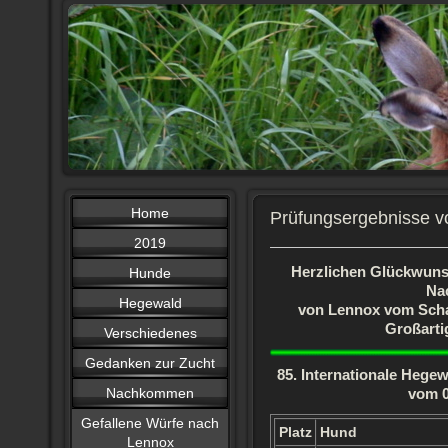
Home
Prüfungsergebnisse 
2019
Herzlichen Glückwuns
Hunde
Na
Hegewald
von Lennox vom Scha
Großarti
Verschiedenes
Gedanken zur Zucht
85. Internationale Hegew
Nachkommen
vom 0
Gefallene Würfe nach
Platz
Hund
Lennox