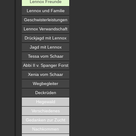
Lennox Freunde
Lennox und Familie
Geschwisterleistungen
Lennox Verwandschaft
Drückjagd mit Lennox
Jagd mit Lennox
Tessa vom Schaar
Abbi II v. Spanger Forst
Xenia vom Schaar
Wegbegleiter
Deckrüden
Hegewald
Verschiedenes
Gedanken zur Zucht
Nachkommen