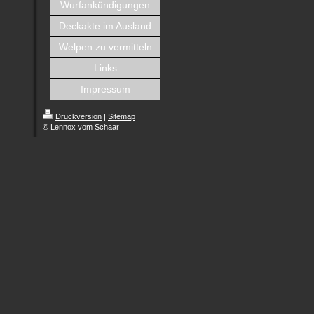
Wurfankündigungen
Deckakte im Ausland
Welpen zu vermitteln
Links
Impressum
Druckversion
|
Sitemap
© Lennox vom Schaar